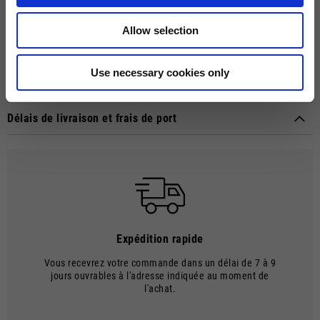
ultime. Avec système Bluetooth intégré, coque en résine
thermoplastique, système de rétention micrométrique, visière anti-
Allow selection
rayures, pare-soleil interne, système de ventilation d'air et revêtement
UV. La doublure est hypoallergénique, amovible et lavable.
Homologation CEE 22.05.
Use necessary cookies only
Détails techniques
Material composition:
Matériau thermoplastique
Délais de livraison et frais de port
MODE DE LIVRAISON
Les envois sont effectués par courrier.
DÉLAIS ET COÛTS D'EXPÉDITION
Le délai de livraison commence à la date d'expédition, c'est-à-dire au
moment où les marchandises quittent l'entrepôt et sont prises en
charge par le transporteur.
Expédition rapide
Le délai de livraison est de 7 à 9 jours ouvrables. Les frais d'expédition
s'élèvent à €8.00.
Vous recevrez votre commande dans un délai de 7 à 9
jours ouvrables à l'adresse indiquée au moment de
Les frais d'expédition sont gratuits pour les commandes supérieures à
l'achat.
€150.