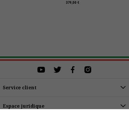
379,00 €
Sélectionner une taille
Sélectionner une taille pour procéder à l'achat.
XS
S
M
L
XL
ACHETER
Service client
Espace juridique
349,00 €
189,50 €
Catégories de produits