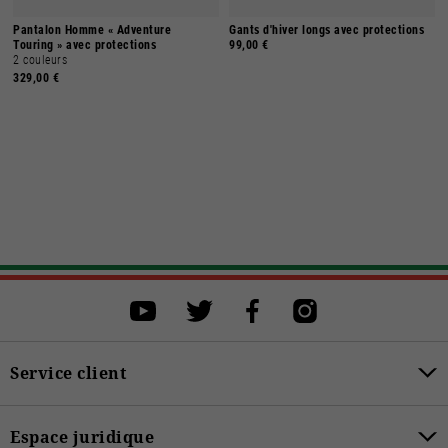
Pantalon Homme « Adventure
Gants d'hiver longs avec protections
Touring » avec protections
99,00 €
2 couleurs
329,00 €
Sélectionner une taille
Sélectionner une taille pour procéder à l'achat.
S
M
L
XL
XXL
XXXL
Service client
ACHETER
Espace juridique