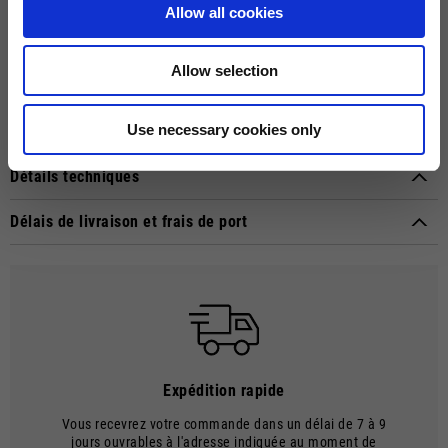
Allow all cookies
Sweat-shirt en tissu Scuba avec imprimé MOTO GUZZI caoutchouté sur
la poitrine et le dos. Capuche réglable, fermeture éclair sur toute la
longueur et poches kangourou. Manches raglan, une réinterprétation
Allow selection
sportive d'un classique de l'habillement masculin. L'étiquette tissée
MOTO GUZZI cousue sur le côté ajoute une touche distinctive, tandis
que les poignets et l'ourlet en double tissu contrastant assurent style
Use necessary cookies only
et confort.
Détails techniques
Material composition:
Délais de livraison et frais de port
Tissu Scuba premium (70% polyester 30% coton)
MODE DE LIVRAISON
Les envois sont effectués par courrier.
DÉLAIS ET COÛTS D'EXPÉDITION
Le délai de livraison commence à la date d'expédition, c'est-à-dire au
moment où les marchandises quittent l'entrepôt et sont prises en
charge par le transporteur.
Expédition rapide
Le délai de livraison est de 7 à 9 jours ouvrables. Les frais d'expédition
s'élèvent à €8.00.
Vous recevrez votre commande dans un délai de 7 à 9
jours ouvrables à l'adresse indiquée au moment de