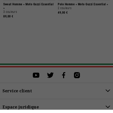
Sweat Homme « Moto Guzzi Essential
Polo Homme « Moto Guzzi Essential »
»
2 couleurs
3 couleurs
49,00 €
89,00 €
Sélectionner une taille
Sélectionner une taille pour procéder à l'achat.
XS
S
M
L
XL
XXL
XXXL
Service client
ACHETER
Espace juridique