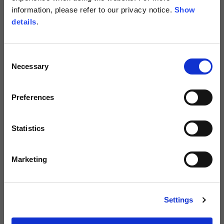
information, please refer to our privacy notice.
Show
details
.
Guide des tailles
Taille
Consent
Necessary
XS
S
M
L
XL
Selection
XXL
XXXL
Preferences
ACHETER
Statistics
LIVRAISON GRATUITE POUR LES COMMANDES DE PLUS DE 150 €
Marketing
0080012233700
Garantie de 2 ans
Appelez-nous
Settings
Description