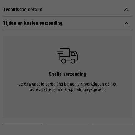
Technische details
Approval marks:
Category II EN17092-4: 2020 - Class A
Tijden en kosten verzending
Material composition:
Technische stof
WIJZE VAN LEVERING
Verzendingen vinden plaats per koerier.
LEVERTIJDEN EN KOSTEN
De levertijd gaat in op de datum van verzending, d.w.z. op het moment
dat de goederen het magazijn verlaten en worden overgenomen door
de vervoerder.
Snelle verzending
De verzendtijd is 7-9 werkdagen. De verzendkosten bedragen €8.00.
Je ontvangt je bestelling binnen 7-9 werkdagen op het
Voor bestellingen van meer dan €150 zijn de verzendkosten gratis.
adres dat je bij aankoop hebt opgegeven.