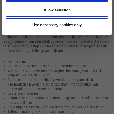
De Moto Guzzi Groundspeed Sport Air Tex-jas is gemaakt van een
duurzame en lichtgewicht mesh-stof, waardoor deze jas geschikt is
Allow selection
voor gebruik tijdens warme seizoenen. Ventilatie wordt verzorgd door
de grote mesh-panelen op de borst, armen en rug, waardoor lucht
direct kan stromen terwijl een hoog niveau van passieve bescherming
Use necessary cookies only
behouden blijft. Het lichtgewicht en duurzame, dichtgeweven mesh is
verwerkt in een ripstop-stofstructuur, geplaatst op de schouders en
ellebogen, die bij een val meer blootgesteld zijn. Andere delen van de
jas zijn gemaakt van zeer sterk polyester, voor een goede slijtvastheid
en snijweerstand, aangevuld met dubbele stiksels op de plaatsen die
het meest blootgesteld zijn aan slijtage.
Kenmerken:
CE EN17092-4:2020 Categorie A gecertificeerde jas
Warrior lite schouder- en elleboogbeschermers gecertificeerd
volgens EN1621-2012 liv. 2
De beschermers zijn flexibel, geventileerd, ergonomisch,
kinematisch en wegen slechts 320 gram, met een dikte van
minimaal 3 mm tot maximaal 8 mm
Vaste mesh voering
2 voorzakken. 1 binnenzak. 1 ritssluiting aan de voorkant met een
steek van 5 mm
Bevestigingssysteem voor jas/broek door middel van broekclip
Tailleversmallingen, verstelbare manchetten