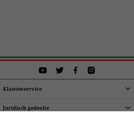
Kies een maat
Kies een maat om de aankoop af te ronden
S
M
L
XL
XXL
XXXL
Klantenservice
KOPEN
Juridisch gedeelte
199,00 €
Productcategorieën