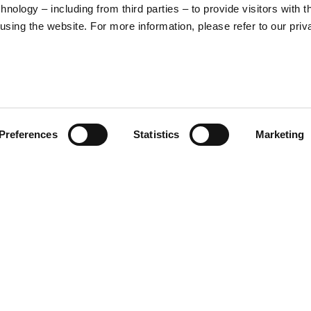
nology – including from third parties – to provide visitors with t
sing the website. For more information, please refer to our priv
CATEGORIE
ACCESSIBILITÀ
PRODOTTI
Dichiarazione di
Preferences
Statistics
Marketing
Accessibilità
Abbigliamento Tecnico
Caschi
Abbigliamento Lifestyle
Merchandising
V100 World
Moto Guzzi Aviazione
Navale