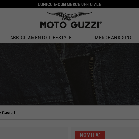
L'UNICO E-COMMERCE UFFICIALE
ABBIGLIAMENTO LIFESTYLE
MERCHANDISING
Seleziona la tua località
e Casual
Il catalogo e i servizi disponibili possono variare in base alla località.
iando località il contenuto del carrello e della tua wishlist verrà aggior
NOVITA'