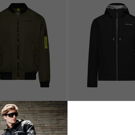
Spagna, Germania, Paesi Bassi
Inglese
Tedesco
Olandese
Francese
mber Unisex
Rain Jacket Unisex
169,00 €