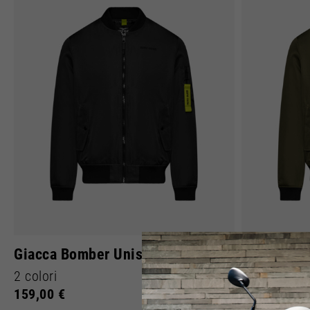
Italia
Inglese
Italiano
Giacca Bomber Unisex
Giacca Bo
2 colori
2 colori
159,00 €
159,00 €