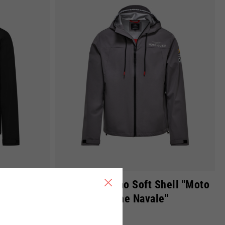
, Francia, Belgio
Spagnolo
Giacca da Uomo Soft Shell "Moto
Guzzi Aviazione Navale"
169,00 €