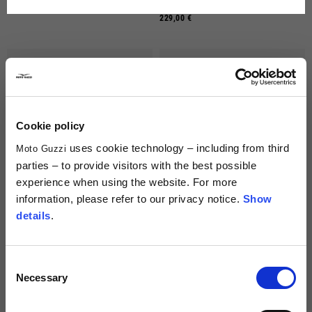
149,00 €
2 colori
229,00 €
Cookie policy
uses cookie technology – including from third
Moto Guzzi
parties – to provide visitors with the best possible
experience when using the website. For more
information, please refer to our privacy notice.
Show
details
.
Casco Jet "Double Black"
Casco Jet "Contrail"
2 colori
119,00 €
229,00 €
Consent
Necessary
Selection