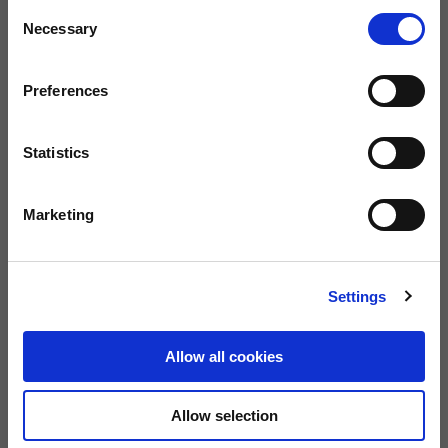
Consent
Necessary
Selection
Preferences
Guida alle taglie
Taglia
XS
S
M
L
XL
Statistics
XXL
Marketing
ACQUISTA
Settings
SPEDIZIONE GRATUITA SU ORDINI SUPERIORI AI €150
Allow all cookies
800 122 337
Garanzia di 2 anni
Chiamaci
Allow selection