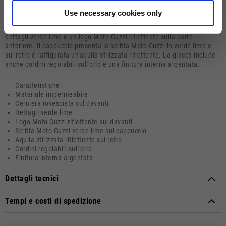
Descrizione
Use necessary cookies only
La Moto Guzzi Rain Jacket è realizzata in materiale tecnico
impermeabile e presenta una cerniera rovesciata sul davanti. Ha
dettagli verde lime e un logo Moto Guzzi riflettente sulla parte
anteriore. Il cappuccio presenta la scritta Moto Guzzi in verde lime e
sul retro è raffigurata un'aquila stilizzata riflettente. La giacca include
anche cordini regolabili sull'orlo e una finitura interna argentata.
Caratteristiche:
Materiale impermeabile
Cerniera rovesciata sul davanti
Dettagli verde lime
Logo Moto Guzzi riflettente sul davanti
Scritta Moto Guzzi verde lime sul cappuccio
Aquila stilizzata riflettente sul retro
Cordini regolabili sull'orlo
Finitura interna argentata
Dettagli tecnici
Composizione materiale:
Poliestere
Tempi e costi di spedizione
MODALITÁ DI CONSEGNA