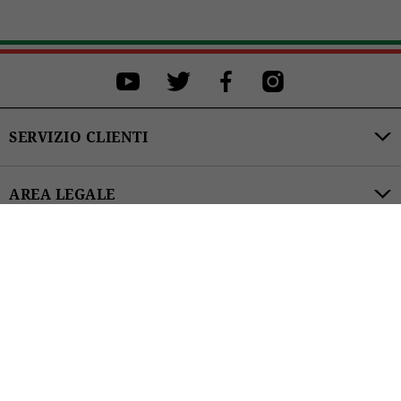
XS
S
M
L
XL
XXL
SERVIZIO CLIENTI
ACQUISTA
AREA LEGALE
€169.00
CATEGORIE PRODOTTI
ACCESSIBILITÀ
ISCRIVITI ALLA NEWSLETTER