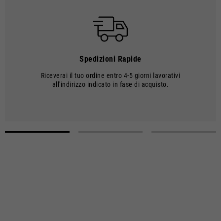
Le spedizioni vengono effettuate con corriere.
TEMPI E COSTI DI SPEDIZIONE
I tempi di consegna decorrono dalla data della spedizione, ovvero dal
momento in cui la merce esce dal magazzino e viene presa in
consegna dal corriere.
Spedizioni Rapide
L'ordine verrá elaborato dal nostro magazzino entro 2 giorni lavorativi.
Riceverai il tuo ordine entro 4-5 giorni lavorativi
I tempi di spedizione corrispondono a 4-5 giorni lavorativi. Le spese di
all'indirizzo indicato in fase di acquisto.
spedizione ammontano a €8,00.
Dal 22 dicembre al 6 gennaio le operazioni di elaborazione degli ordini
e delle spedizioni potrebbero subire rallentamenti.
Le spese di spedizione sono gratuite per ordini superiori a €150.
Seleziona una taglia
Seleziona una taglia per procedere all'acquisto.