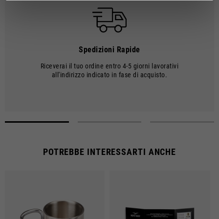
TEMPI E COSTI DI SPEDIZIONE
I tempi di consegna decorrono dalla data della spedizione, ovvero dal
momento in cui la merce esce dal magazzino e viene presa in
consegna dal corriere.
Spedizioni Rapide
L'ordine verrá elaborato dal nostro magazzino entro 2 giorni lavorativi.
Riceverai il tuo ordine entro 4-5 giorni lavorativi
I tempi di spedizione corrispondono a 4-5 giorni lavorativi. Le spese di
all'indirizzo indicato in fase di acquisto.
spedizione ammontano a €8,00.
Dal 22 dicembre al 6 gennaio le operazioni di elaborazione degli ordini
e delle spedizioni potrebbero subire rallentamenti.
Le spese di spedizione sono gratuite per ordini superiori a €150.
POTREBBE INTERESSARTI ANCHE