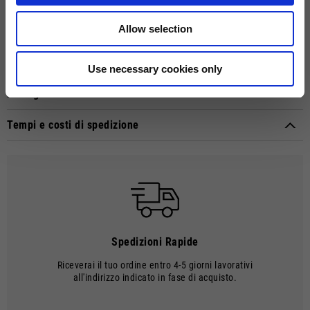
nastro di rinforzo interno sul collo per un comfort ottimale. Maniche
raglan, reinterpretazione sportiva di un classico dell’abbigliamento
Allow selection
maschile. La stampa gommata MOTO GUZZI sul fronte e sul retro del
capo conferisce un tocco distintivo. I polsini in doppio tessuto a
contrasto su maniche e collo aggiungono un elemento di modernità,
creando un capo casual e moderno.
Use necessary cookies only
Dettagli tecnici
Composizione materiale:
Cotone
Tempi e costi di spedizione
MODALITÁ DI CONSEGNA
Le spedizioni vengono effettuate con corriere.
TEMPI E COSTI DI SPEDIZIONE
I tempi di consegna decorrono dalla data della spedizione, ovvero dal
momento in cui la merce esce dal magazzino e viene presa in
consegna dal corriere.
Spedizioni Rapide
L'ordine verrá elaborato dal nostro magazzino entro 2 giorni lavorativi.
Riceverai il tuo ordine entro 4-5 giorni lavorativi
I tempi di spedizione corrispondono a 4-5 giorni lavorativi. Le spese di
all'indirizzo indicato in fase di acquisto.
spedizione ammontano a €8,00.
Dal 22 dicembre al 6 gennaio le operazioni di elaborazione degli ordini