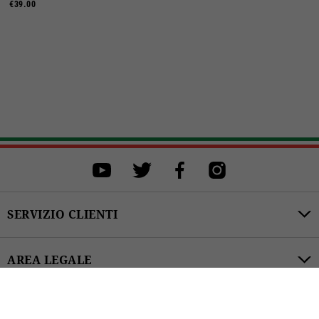
€39.00
Seleziona una taglia
Seleziona una taglia per procedere all'acquisto.
XS
S
M
L
XL
XXL
SERVIZIO CLIENTI
ACQUISTA
AREA LEGALE
€39.00
CATEGORIE PRODOTTI